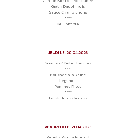
Cordon Bleu de Porc panée
Gratin Dauphinois
Sauce Champignons
****
Ile Flottante
JEUDI LE, 20.04.2023
Scampis à l’Ail et Tomates
****
Bouchée à la Reine
Légumes
Pommes Frites
****
Tartelette aux Fraises
VENDREDI LE, 21.04.2023
Raviolis Ricotta Epinard