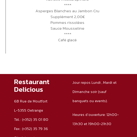
****
Asperges Blanches au Jambon Cru
Supplément 2,00€
Pommes rissolées
Sauce Mousseline
****
Café glacé
Restaurant
Jour repos Lundi , Mardi et
Delicious
Dimanche soir (sauf
banquets ou events).
6B Rue de Moutfort
L-5355 Oetrange
Heures d’ouverture: 12h00-
Tél. :
(+352) 35 01 80
13h30 et 19h00-21h30
Fax :
(+352) 35 79 36