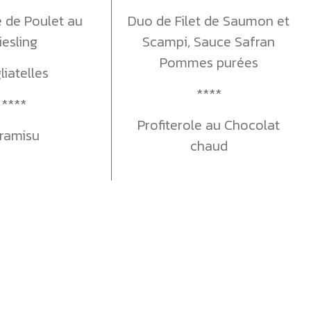
e de Poulet au
Duo de Filet de Saumon et
iesling
Scampi, Sauce Safran
Pommes purées
liatelles
****
****
Profiterole au Chocolat
iramisu
chaud