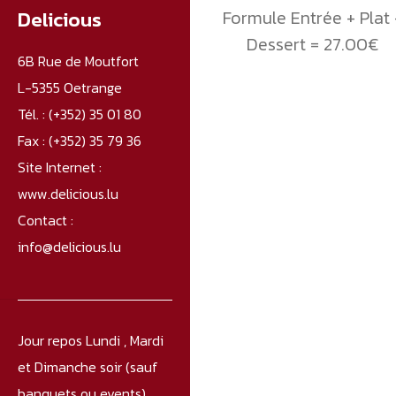
Delicious
Formule Entrée + Plat 
Dessert = 27.00€
6B Rue de Moutfort
L-5355 Oetrange
Tél. :
(+352) 35 01 80
Fax :
(+352) 35 79 36
Site Internet :
www.delicious.lu
Contact :
info@delicious.lu
Jour repos Lundi , Mardi
et Dimanche soir (sauf
banquets ou events).