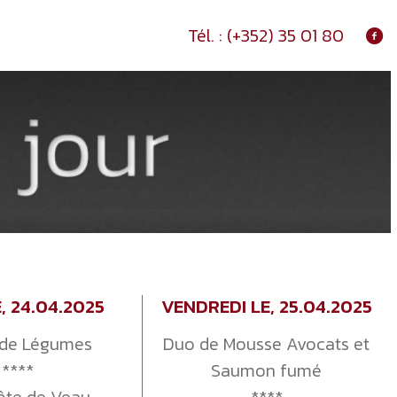
Tél. :
(+352) 35 01 80
E, 24.04.2025
VENDREDI LE, 25.04.2025
de Légumes
Duo de Mousse Avocats et
****
Saumon fumé
ôte de Veau
****