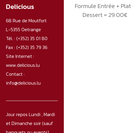
Delicious
Formule Entrée + Plat 
Dessert = 29.00€
6B Rue de Moutfort
L-5355 Oetrange
Tél. :
(+352) 35 01 80
Fax :
(+352) 35 79 36
Site Internet :
www.delicious.lu
Contact :
info@delicious.lu
Jour repos Lundi , Mardi
et Dimanche soir (sauf
banquets ou events).