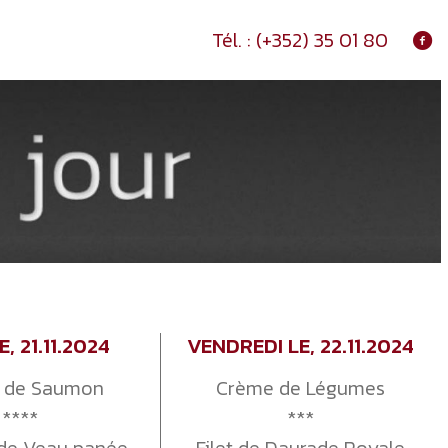
Tél. :
(+352) 35 01 80
E, 21.11.2024
VENDREDI LE, 22.11.2024
e de Saumon
Crème de Légumes
****
***
 de Veau panée
Filet de Daurade Royale