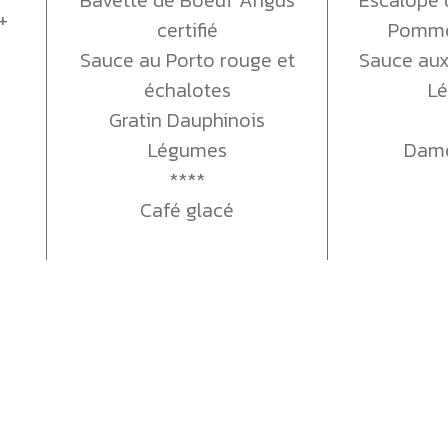
+
certifié
Pommes
Sauce au Porto rouge et
Sauce au
échalotes
L
Gratin Dauphinois
Légumes
Dame
****
Café glacé