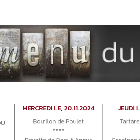
MERCREDI LE, 20.11.2024
JEUDI L
€
Bouillon de Poulet
Tartar
OU
****
Bavette de Boeuf Angus
Escalope