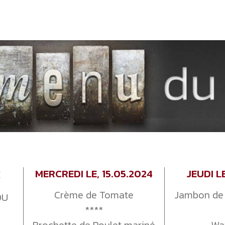
MERCREDI LE, 15.05.2024
JEUDI L
€
Crème de Tomate
Jambon de 
OU
****
Brochette de Poulet mariné
Wa