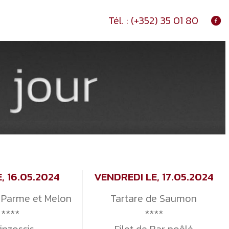
Tél. :
(+352) 35 01 80
E, 16.05.2024
VENDREDI LE, 17.05.2024
Parme et Melon
Tartare de Saumon
****
****
inzossis
Filet de Bar poêlé