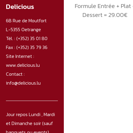
Delicious
Formule Entrée + Plat 
Dessert = 29.00€
6B Rue de Moutfort
L-5355 Oetrange
Tél. :
(+352) 35 01 80
Fax :
(+352) 35 79 36
Site Internet :
www.delicious.lu
Contact :
info@delicious.lu
Jour repos Lundi , Mardi
et Dimanche soir (sauf
banquets ou events).