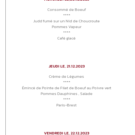
Consommé de Boeuf
****
Judd fumé sur un Nid de Choucroute
Pommes Vapeur
****
Café glacé
JEUDI LE, 21.12.2023
Crème de Légumes
****
Émincé de Pointe de Filet de Boeuf au Poivre vert
Pommes Dauphines , Salade
****
Paris-Brest
VENDREDI LE, 22.12.2023