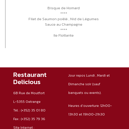
Bisque de Homard
****
Filet de Saumon poêlé , Nid de Légumes
Sauce au Champagne
****
Ile Flottante
Restaurant
Jour repos Lundi , Mardi et
Delicious
Dimanche soir (sauf
banquets ou events).
6B Rue de Moutfort
L-5355 Oetrange
Heures d’ouverture: 12h00-
Tél. :
(+352) 35 01 80
13h30 et 19h00-21h30
Fax :
(+352) 35 79 36
Site Internet :