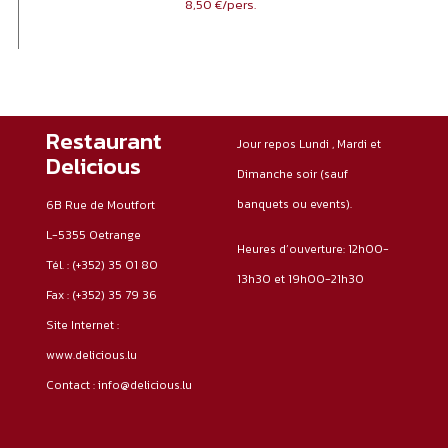
8,50 €/pers.
Restaurant
Jour repos Lundi , Mardi et
Delicious
Dimanche soir (sauf
banquets ou events).
6B Rue de Moutfort
L-5355 Oetrange
Heures d’ouverture: 12h00-
Tél. :
(+352) 35 01 80
13h30 et 19h00-21h30
Fax :
(+352) 35 79 36
Site Internet :
www.delicious.lu
Contact :
info@delicious.lu